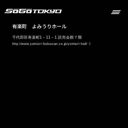
有楽町 よみうりホール
千代田区有楽町1－11－1 読売会館７階
http://www.yomiuri-fudousan.co.jp/yomiuri-hall/