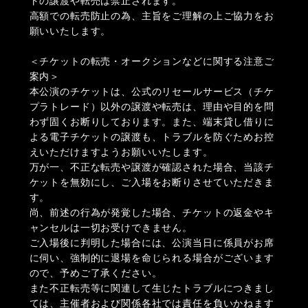
トの譲渡や転売は禁止されます。
高額での転売防止の為、主旨をご理解の上ご協力をお
願いいたします。
＜チケットの転売・オークションなどに関する注意ご
案内＞
本公演のチケットは、公式のリセールサービス（チケ
プラトレード）以外の譲渡や転売は、理由や目的を問
わず固くお断りしております。また、端末貸し借りに
よる電子チケットの譲渡も、トラブルを防ぐためお控
えいただけますようお願いいたします。
万が一、不正な転売や譲渡が確認された場合、当該チ
ケットを無効にし、ご入場をお断りさせていただきま
す。
尚、前述の行為が発覚した場合、チケットの返金やキ
ャンセルは一切お受けできません。
ご入場後に判明した場合には、公演当日に係員がお席
に伺い、強制的に退場を命じられる場合がございます
ので、予めご了承ください。
また不正転売等に関連して生じたトラブルにつきまし
ては、主催者および関係各社では責任を負いかねます