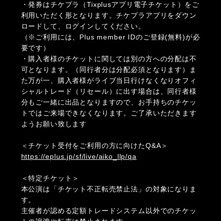
・発券はチケプラ（Tixplusアプリ電子チケット）をご
利用いただく形となります。チケプラアプリをダウン
ロードして、ログインしてください。
（※ご利用には、Plus member IDのご登録(無料)が必
要です）
・購入者様のチケットに関しては別の方への分配は不
可となります。（同行者分は分配必須となります）ま
た万が一、購入者様がライブ当日行けなくなりオフィ
シャルトレード（リセール）に出す場合は、同行者様
分もご一緒に出品となりますので、お手持ちのチケッ
トではご来場できなくなります。ご了承いただきます
ようお願い致します
＜チケット受付をご利用の方に向けたQ&A＞
https://eplus.jp/sf/live/aiko_llp/qa
＜特定チケット＞
本公演は「チケット不正転売禁止法」の対象になりま
す。
主催者が認める定額トレードシステム以外でのチケッ