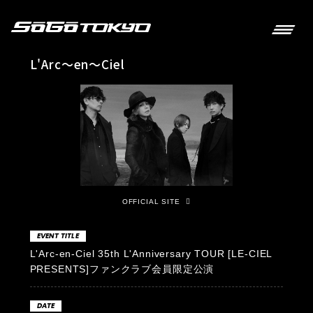
L'Arc～en～Ciel
OFFICIAL SITE
EVENT TITLE
L'Arc-en-Ciel 35th L'Anniversary TOUR [LE-CIEL
PRESENTS]ファンクラブ会員限定公演
DATE