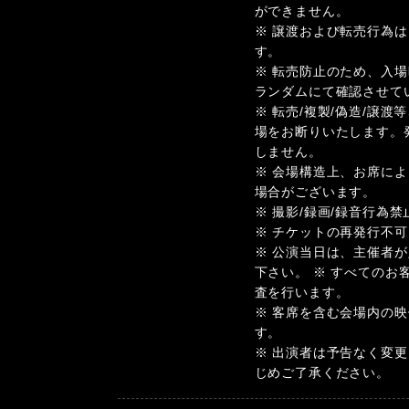
ができません。
※ 譲渡および転売行為
す。
※ 転売防止のため、入
ランダムにて確認させて
※ 転売/複製/偽造/譲
場をお断りいたします。
しません。
※ 会場構造上、お席によ
場合がございます。
※ 撮影/録画/録音行為禁
※ チケットの再発行不可
※ 公演当日は、主催者
下さい。 ※ すべての
査を行います。
※ 客席を含む会場内の
す。
※ 出演者は予告なく変
じめご了承ください。