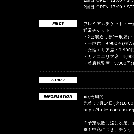
1回目 OPEN 12:00 / ST
2回目 OPEN 17:00 / ST
PRICE
プレミアムチケット：一般席
通常チケット
・2公演通し券(一般席)：1
・一般席：9,900円(税込
・女性エリア席：9,900円
・カメコエリア席：9,900
・着席観覧席：9,900円(
TICKET
INFORMATION
●販売期間
先着：7月14日(火)18:00
https://l-tike.com/not-e
※予定枚数に達し次第、
※１申込につき、チケッ