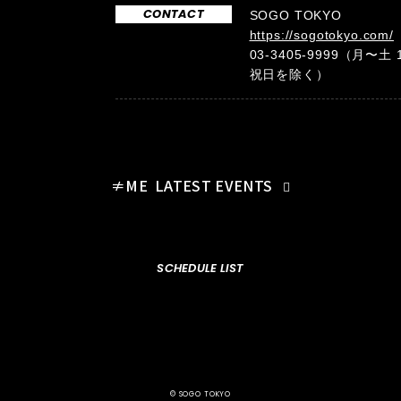
CONTACT
SOGO TOKYO
https://sogotokyo.com/
03-3405-9999（月〜土 
祝日を除く）
≠ME
LATEST EVENTS
SCHEDULE LIST
© SOGO TOKYO