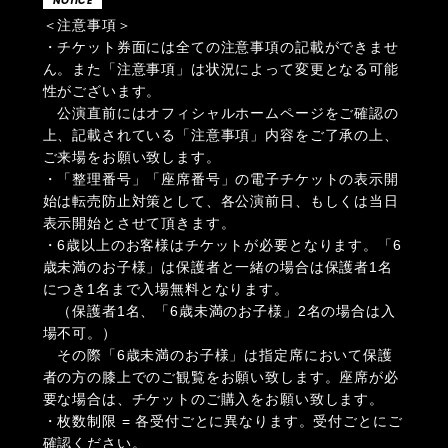
NOTICE
＜注意事項＞
・チケット券面には全ての注意事項の記載ができませ
ん。また「注意事項」は状況によって変更となる可能
性がございます。
公演直前にはオフィシャルホームページをご確認の
上、記載されている「注意事項」内容をご了承の上、
ご来場をお願い致します。
・「整理番号」「座席番号」の電子チケットの表示開
始は転売防止対策として、各公演前日、もしくは当日
表示開始とさせて頂きます。
・6歳以上のお客様はチケットが必要となります。「6
歳未満のお子様」は保護者と一緒の場合は保護者1名
につき1名まで入場無料となります。
（保護者1名、「6歳未満のお子様」2名の場合は入
場不可。）
その際「6歳未満のお子様」は指定席において保護
者の方の膝上でのご観覧をお願い致します。座席が必
要な場合は、チケットのご購入をお願い致します。
・枚数制限 = 各受付ごとに異なります。受付ごとにご
確認ください。