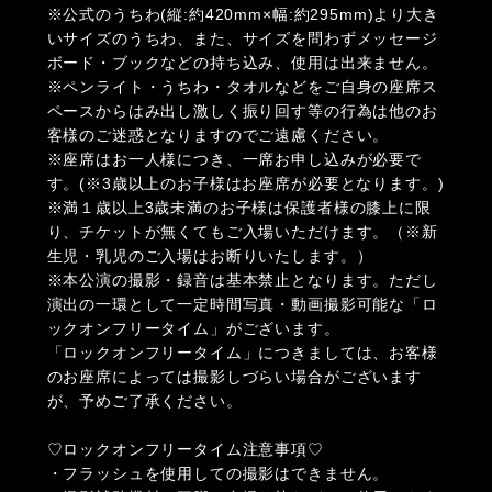
※公式のうちわ(縦:約420mm×幅:約295mm)より大き
いサイズのうちわ、また、サイズを問わずメッセージ
ボード・ブックなどの持ち込み、使用は出来ません。
※ペンライト・うちわ・タオルなどをご自身の座席ス
ペースからはみ出し激しく振り回す等の行為は他のお
客様のご迷惑となりますのでご遠慮ください。
※座席はお一人様につき、一席お申し込みが必要で
す。(※3歳以上のお子様はお座席が必要となります。)
※満１歳以上3歳未満のお子様は保護者様の膝上に限
り、チケットが無くてもご入場いただけます。（※新
生児・乳児のご入場はお断りいたします。）
※本公演の撮影・録音は基本禁止となります。ただし
演出の一環として一定時間写真・動画撮影可能な「ロ
ックオンフリータイム」がございます。
「ロックオンフリータイム」につきましては、お客様
のお座席によっては撮影しづらい場合がございます
が、予めご了承ください。
♡ロックオンフリータイム注意事項♡
・フラッシュを使用しての撮影はできません。