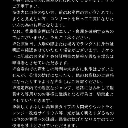
ご了承下さい。
※体力に自信のない方、前のお座席の方が立たれてし
まうと見えない方、コンサートを座ってご覧になりた
い方の為のお席となります。
なお、着席指定席は前方エリア・良席を確約するもの
ではございません。予めご了承ください。
※公演当日、入場の際または場内でランダムに身分証
明証を確認させていただく場合がございます。チケッ
トに記載のお名前と身分証明書の情報が異なる場合は
即退場とさせていただきます。
※会場内での声出しの時間や大きさに制限はございま
せんが、公演の妨げになったり、他のお客様のご迷惑
になったりするような声出しはご遠慮ください。
※指定席内での過度なジャンプ、通路にはみ出して鑑
賞する等周りのお客様に迷惑となる行為は一切禁止と
させていただきます。
※著しくまぶしい高輝度タイプの大閃光やウルトラオ
レンジ・改造サイリウム等、光が強く明るすぎるもの
は他のお客様への迷惑、鑑賞の妨げとなりますのでご
使用を禁止とさせていただきます。