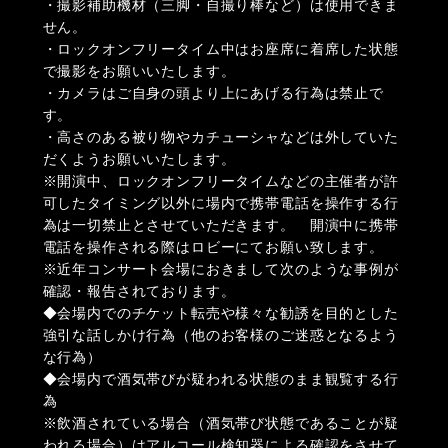
・撮影補助機材（三脚・自撮り棒など）は使用できま
せん。
・ロックオンフリータイム中はお座席に着席した状態
で撮影をお願いいたします。
・カメラはご自身の頭より上にあげる行為は禁止で
す。
・高さのある被り物やカチューシャなどは外していた
だくようお願いいたします。
※開演中、ロックオンフリータイムなどの主催者が許
可したタイミング以外に場内で携帯電話を操作する行
為は一切禁止とさせていただきます。 開演中に携帯
電話を操作される際はロビーにてお願い致します。
※近年コンサート会場におきまして次のような事例が
確認・報告されております。
◆会場内でのチケット転売や様々な勧誘を目的とした
強引な話しかけ行為（他のお客様のご迷惑となるよう
な行為）
◆会場内で酒気帯びが疑われる状態のまま観覧する行
為
※飲酒されている場合（酒気帯び状態であることが疑
われる場合）はアルコール検知器による確認をさせて