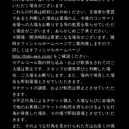
いただく場合がございます。
これらの行為は絶対におやめください。主催者が悪質
であると判断した場合は退場の上、今後のコンサート
会場への入場をお断りする等の処置を取らせていただ
く場合がございます。あらかじめご了承ください。
※開場・開演時刻は変更になる場合がございます。随
時オフィシャルホームページでご案内致しますので、
詳しくはオフィシャルホームページ
http://toki-sen.com/
をご確認ください。
※アルコール類の持ち込み・および飲酒をされてのご
入場は禁止です。スタッフが酒気帯びと判断した場
合、ご入場をお断りします。また、場内で発見した場
合も即刻退場とさせていただきます。
※チケットの譲渡、および転売は禁止とさせていただ
きます。
※不正行為によるチケット購入・入場ならびに会場内
で他のお客様にチケットの転売を持ちかけるような行
為が発覚した場合、その場で即刻退場とさせていただ
きます。
また、そのような行為を見かけられた方はお近くの係