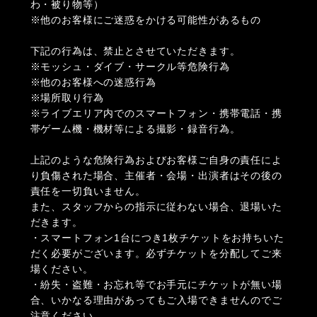
わ・被り物等）
※他のお客様にご迷惑をかける可能性があるもの
下記の行為は、禁止とさせていただきます。
※モッシュ・ダイブ・サークル等危険行為
※他のお客様への迷惑行為
※場所取り行為
※ライブエリア内でのスマートフォン・携帯電話・携
帯ゲーム機・機材等による撮影・録⾳⾏為。
上記のような危険行為およびお客様ご自身の責任によ
り負傷された場合、主催者・会場・出演者はその後の
責任を一切負いません。
また、スタッフからの指示に従わない場合、退場いた
だきます。
・スマートフォン1台につき1枚チケットをお持ちいた
だく必要がございます。必ずチケットを分配してご来
場ください。
・紛失・盗難・お忘れ等でお手元にチケットが無い場
合、いかなる理由があってもご入場できませんのでご
注意ください。