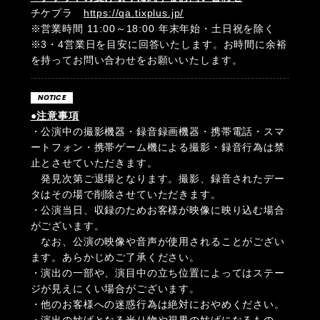
チケプラ
https://qa.tixplus.jp/
※営業時間 11:00～18:00 年末年始・土日祝を除く
※3・4営業日を目安に回答いたします。お時間に余裕
を持ってお問い合わせをお願いいたします。
NOTICE
●注意事項
・公演中の撮影機器・録⾳録画機器・携帯電話・スマ
ートフォン・携帯ゲーム機による撮影・録⾳⾏為は禁
⽌とさせていただきます。
発⾒次第ご退場となります。撮影、録⾳されたデー
タはその場で削除させていただきます。
・公演当⽇、収録のためお客様が映像に映り込む場合
がございます。
なお、公演の映像や⾳声が使⽤されることがござい
ます。あらかじめご了承ください。
・演出の⼀部や、演⽬中の⽴ち位置によってはステー
ジが⾒えにくい場合がございます。
・他のお客様への迷惑⾏為は絶対におやめください。
・演出の妨げとなる光り物や視界の妨げになるもの