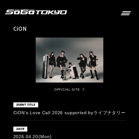
CiON
OFFICIAL SITE
EVENT TITLE
CiON’s Love Call 2026 supported byライブナタリー
DATE
2026.04.20
(Mon)