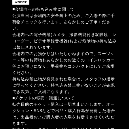
NOTICE
■会場内への持ち込み物に関して
公演当日は会場内の安全向上のため、ご入場の際に手
荷物チェックを行います。あらかじめご了承くださ
い。
会場内への電子機器(カメラ、撮影機能付き双眼鏡、レ
コーダー、ビデオ等録音機器)および危険物の持ち込み
は禁止されています。
会場内でのお預かりはいたしかねますので、スーツケ
ース等のお荷物もあらかじめお近くのコインロッカー
等にお預けになり、手荷物をコンパクトにしてご来場
ください。
持ち込み禁止物が発見された場合は、スタッフの指示
に従ってください。持ち込み禁止物がないことが確認
でき次第、ご入場になります。
■チケットの転売・譲渡について
転売目的のチケット購入は一切禁止いたします。オー
クション・SNSなどで出品・購入行為が発覚した場合
は、出品者および購入者の入場をお断りさせていただ
きます。