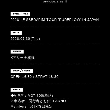
OFFICIAL SITE
EVENT TITLE
2026 LE SSERAFIM TOUR 'PUREFLOW' IN JAPAN
DATE
2026.07.30
(Thu)
VENUE
Kアリーナ横浜
OPEN / START
OPEN 16:30 / STRAT 18:30
PRICE
◆VIP席：￥27,500(税込)
※申込者・同行者ともにFEARNOT
Membership(JP/GL)限定