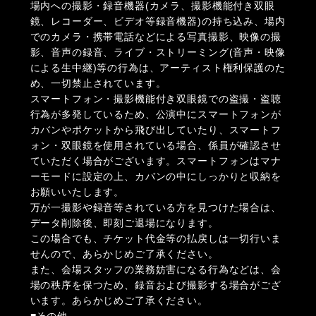
場内への撮影・録音機器(カメラ、撮影機能付き双眼
鏡、レコーダー、ビデオ等録音機器)の持ち込み、場内
でのカメラ・携帯電話などによる写真撮影、映像の撮
影、音声の録音、ライブ・ストリーミング(音声・映像
による生中継)等の行為は、アーティスト権利保護のた
め、一切禁止されています。
スマートフォン・撮影機能付き双眼鏡での盗撮・盗聴
行為が多発しているため、公演中にスマートフォンが
カバンやポケットから飛び出していたり、スマートフ
ォン・双眼鏡を使用されている場合、係員が確認させ
ていただく場合がございます。スマートフォンはマナ
ーモードに設定の上、カバンの中にしっかりと収納を
お願いいたします。
万が一撮影や録音等されている方を見つけた場合は、
データ削除後、即刻ご退場になります。
この場合でも、チケット代金等の払戻しは一切行いま
せんので、あらかじめご了承ください。
また、会場スタッフの業務妨害になる行為などは、会
場の秩序を保つため、録音および撮影する場合がござ
います。あらかじめご了承ください。
■その他