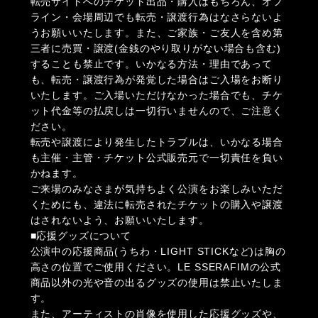
転売サイトへのチケット出品・購入はもちろん、オフ
ライン・会場周辺でも転売・譲渡行為はなさらないよ
うお願いいたします。また、ご家族・ご友人を含め第
三者に売買・譲渡(金銭のやり取りがない場合も含む)
することも禁止です。いかなる方法・理由であって
も、転売・譲渡行為が発覚した場合はご入場をお断り
いたします。ご入場いただけなかった場合でも、チケ
ット代金等の払戻しは一切行いませんので、ご注意く
ださい。
転売や譲渡により発生したトラブルは、いかなる場合
も主催・主管・チケット公式販売元で一切責任を負い
かねます。
ご来場のみなさまが気持ちよく公演をお楽しみいただ
くためにも、違法に転売されたチケットの購入や譲渡
はされないよう、お願いいたします。
■応援グッズについて
公演中の応援商品(うちわ・LIGHT STICKなど)は胸の
高さの位置でご使用ください。LE SSERAFIMの公式
商品以外の光や音の出るグッズの使用は禁止いたしま
す。
また、アーティストの肖像を使用した応援グッズや、