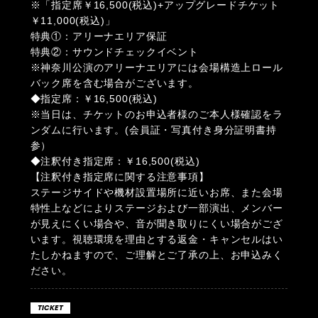
※「指定席￥16,500(税込)+アップグレードチケット
￥11,000(税込)」
特典①：アリーナエリア保証
特典②：サウンドチェックイベント
※神奈川公演のアリーナエリアには会場構造上ロール
バック席を含む場合がございます。
◆指定席：￥16,500(税込)
※当日は、チケットのお申込者様のご本人様確認をラ
ンダムに行います。(会員証・写真付き身分証明書持
参）
◆注釈付き指定席：￥16,500(税込)
【注釈付き指定席に関する注意事項】
ステージサイドや機材設置場所に近いお席、また会場
特性上などによりステージおよび一部演出、メンバー
が見えにくい場合や、音が聞き取りにくい場合がござ
います。視聴環境を理由とする返金・キャンセルはい
たしかねますので、ご理解とご了承の上、お申込みく
ださい。
TICKET