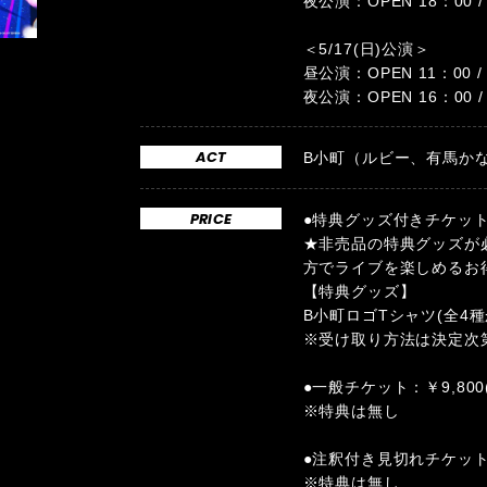
夜公演：OPEN 18：00 / 
＜5/17(日)公演＞
昼公演：OPEN 11：00 / 
夜公演：OPEN 16：00 / 
ACT
B小町（ルビー、有馬かな
PRICE
●特典グッズ付きチケット：
★非売品の特典グッズが
方でライブを楽しめるお
【特典グッズ】
B小町ロゴTシャツ(全4
※受け取り方法は決定次
●一般チケット：￥9,800
※特典は無し
●注釈付き見切れチケット：
※特典は無し