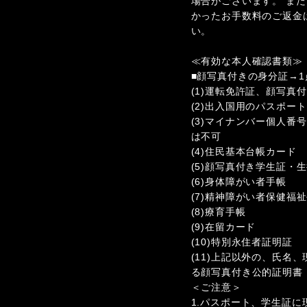
場合がございます。 ま
かったお手数料のご返金
い。
≪有効な本人確認書類≫
■顔写真付きの身分証→1
(1)運転免許証、顔写真
(2)出入国用のパスポート
(3)マイナンバー個人番
は不可
(4)住民基本台帳カード
(5)顔写真付き学生証・
(6)身体障がい者手帳
(7)精神障がい者保健福
(8)療育手帳
(9)在留カード
(10)特別永住者証明証
(11)上記以外の、氏名
る顔写真付き公的証明書
＜ご注意＞
1.パスポート、学生証