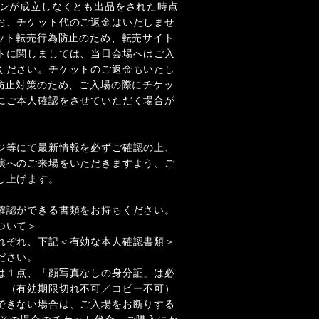
ョンが成⽴しなくとも出品をされた時点
お、チケット代のご返金はいたしませ
ケット転売行為防止のため、転売サイト
トに関しましては、当日会場へはご入
ください。チケットのご返金もいたし
売防止対策のため、ご入場の際にチケッ
にご本人確認をさせていただく場合が
ジ等にて最新情報を必ずご確認の上、
演へのご来場をいただきますよう、ご
し上げます。
確認ができる書類をお持ちください。
ついて＞
れぞれ、下記＜有効な本人確認書類＞
ださい。
は１点、「顔写真なしの身分証」は必
。（有効期限切れ不可／コピー不可）
できない場合は、ご入場をお断りする