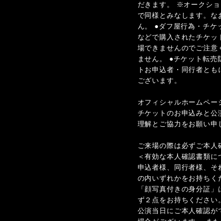
だきます。 ※オークシ
で同様とみなします。な
ん。 ●ダフ屋行為・チ
などで購入されたチケッ
場できませんのでご注意
ません。 ●チケット転
トお申込者・同行者とも
ございます。
オフィシャルホームペー
チケットのお申込みと公
理解とご協力をお願い申
ご来場の際は必ずご本人
＜有効な本人確認書類に
申込者様、同行者様、そ
の内いずれかをお持ちく
「顔写真付きの身分証」
ず２点をお持ちください
公演当日にご本人確認が