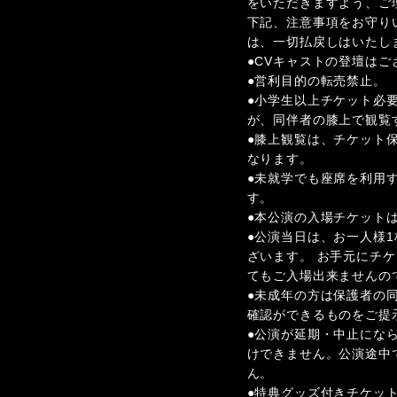
をいただきますよう、ご
下記、注意事項をお守り
は、一切払戻しはいたし
●CVキャストの登壇はご
●営利目的の転売禁止。
●小学生以上チケット必要
が、同伴者の膝上で観覧
●膝上観覧は、チケット
なります。
●未就学でも座席を利用
す。
●本公演の入場チケット
●公演当⽇は、お⼀⼈様
ざいます。 お⼿元にチ
てもご⼊場出来ませんの
●未成年の⽅は保護者の同
確認ができるものをご提
●公演が延期・中止にな
けできません。公演途中
ん。
●特典グッズ付きチケッ