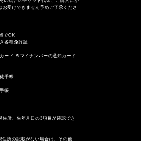
たその場合のチケット代金、ご購入にか
はお受けできません予めご了承くださ
点でOK
付き各種免許証
号カード ※マイナンバーの通知カード
生徒手帳
祉手帳
、現住所、生年月日の3項目が確認でき
に現住所の記載がない場合は、その他