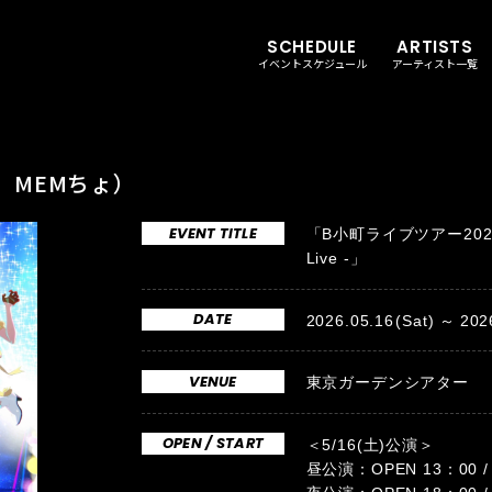
SCHEDULE
ARTISTS
イベントスケジュール
アーティスト一覧
、MEMちょ）
EVENT TITLE
「B⼩町ライブツアー2026 - Be
Live -」
DATE
2026.05.16
(Sat)
202
VENUE
東京ガーデンシアター
OPEN / START
＜5/16(土)公演＞
昼公演：OPEN 13：00 / 