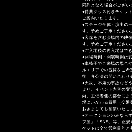
同列となる場合がござい
●特典グッズ付きチケッ
ご案内いたします。
●ステージ全体・演出の
す。予めご了承ください
●客席を含む会場内の映
す。予めご了承ください
●ご⼊場後の再⼊場はで
●開場時刻・開演時刻は
●⾞椅⼦でご来場の場合
ルエリアでの観覧をご希
後、各公演の問い合わせ
●天災、不慮の事故など
より、イベント内容の変
尚、主催者側の都合によ
場にかかわる費用（交通
おきましても補償いたし
●オークションのみなら
フ屋」「SNS」等、正
ケットは全て営利目的と