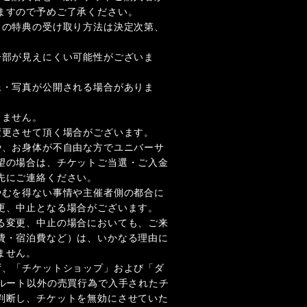
ますので予めご了承ください。
トの特典の受け取り方法は決定次第、
一部が見えにくい可能性がございま
。
像・写真が公開される場合がありま
。
きません。
変更させて頂く場合がございます。
や、お⾝体が不⾃由な⽅でユニバーサ
望の場合は、チケットご当選・ご⼊⾦
先にご連絡ください。
やむを得ない事情や主催者側の都合に
更、中止となる場合がございます。
る変更、中止の場合においても、ご来
費・宿泊費など）は、いかなる理由に
ません。
ず、「チケットショップ」および「ダ
規ルート以外の売買行為で入手されたチ
判断し、チケットを無効にさせていた