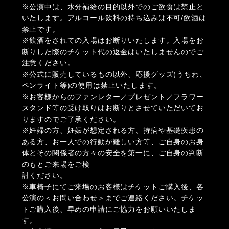
※公演中は、水分補給の目的以外でのご飲食は禁止と
いたします。アルコール飲料の持ち込みは不可/飲酒は
禁止です。
※飲酒をされての入場はお断りいたします。入場をお
断りした際のチケット代の返金はいたしませんのでご
注意ください。
※公式に販売しているもの以外、応援グッズ(うちわ、
ペンライト等)の使用は禁止いたします。
※お客様からのファンレター／プレゼント／フラワー
スタンド等の受け取りはお断りとさせていただいてお
りますのでご了承ください。
※妊婦の方、妊娠が想定される方、持病や基礎疾患の
ある方、お一人での行動が難しい方等、ご自身のお身
体とその関係者の方々の安全を第一に、ご自身の判断
のもとご来場をご検
討ください。
※車椅子にてご来場のお客様はチケットご購入後、各
公演の＜お問い合わせ＞までご連絡ください。チケッ
トご購入後、早めの申請にご協力をお願いいたしま
す。