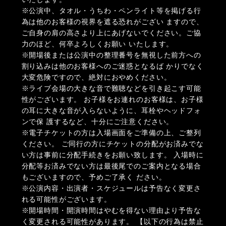
※公演中、タオル・うちわ・ペンライト等を掲げる行
為は他のお客様の視界を遮る恐れがござい ますので、
ご自身の肩の高さより上にあげないでください。ご協
力のほど、何卒よろしくお願い いたします。
※開場後または公演中の整理番号を無視した前方への
割り込みは他のお客様へのご迷惑となるば かりでなく
大変危険ですので、絶対におやめください。
※ライブ会場の大きな音で難聴などを引き起こす可能
性がございます。 お子様をお連れのお客様は、お子様
の耳に大きな音が入らないように、耳栓やヘッドフォ
ンで保 護するなど、十分にご注意ください。
※電子チケットの方は入場画面をご準備の上、ご整列
ください。 ご同行の方にチケットの分配がお済みでな
い方は事前に分配手続きをお願い致します。 入場時に
分配等お済みでない方は最後尾でのご案内となる場合
もございますので、予めご了承く ださい。
※公演内容・出演者・スケジュールは予告なく変更さ
れる可能性がございます。
※開場時間・開演時間はやむを得ない理由より予告な
く変更される可能性があります。 【以下の行為は禁止