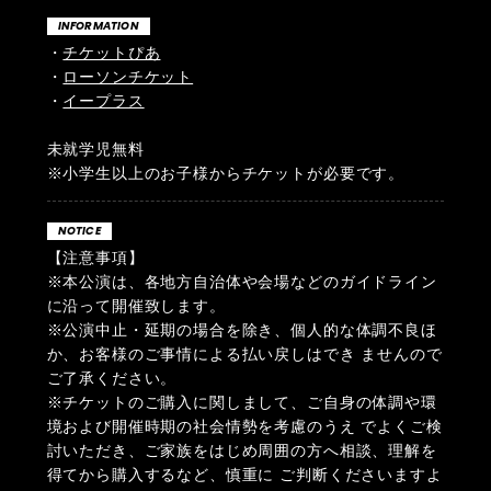
INFORMATION
・
チケットぴあ
・
ローソンチケット
・
イープラス
未就学児無料
※小学生以上のお子様からチケットが必要です。
NOTICE
【注意事項】
※本公演は、各地方自治体や会場などのガイドライン
に沿って開催致します。
※公演中止・延期の場合を除き、個人的な体調不良ほ
か、お客様のご事情による払い戻しはでき ませんので
ご了承ください。
※チケットのご購入に関しまして、ご自身の体調や環
境および開催時期の社会情勢を考慮のうえ でよくご検
討いただき、ご家族をはじめ周囲の方へ相談、理解を
得てから購入するなど、慎重に ご判断くださいますよ