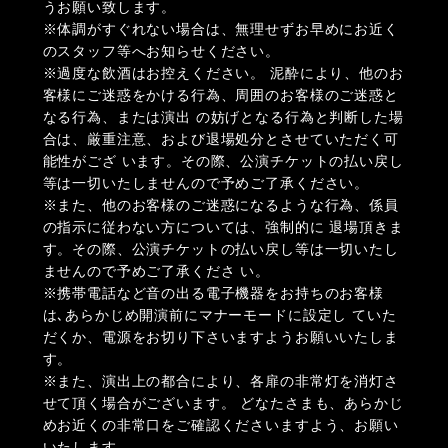
うお願い致します。
※体調がすぐれない場合は、無理せずお早めにお近く
のスタッフ等へお知らせください。
※過度な飲酒はお控えください。 泥酔により、他のお
客様にご迷惑をかける行為、周囲のお客様のご迷惑と
なる行為、または演出 の妨げとなる行為と判断した場
合は、厳重注意、および退場処分とさせていただく可
能性がござ います。その際、公演チケットの払い戻し
等は一切いたしませんので予めご了承ください。
※また、他のお客様のご迷惑になるような行為、係員
の指示に従わない方については、強制的に 退場頂きま
す。その際、公演チケットの払い戻し等は一切いたし
ませんので予めご了承くださ い。
※携帯電話など音の出る電子機器をお持ちのお客様
は､あらかじめ開演前にマナーモードに設定し ていた
だくか、電源をお切り下さいますようお願いいたしま
す。
※また、演出上の都合により、各扉の非常灯を消灯さ
せて頂く場合がございます。 どなたさまも、あらかじ
めお近くの非常口をご確認くださいますよう、お願い
いたします。