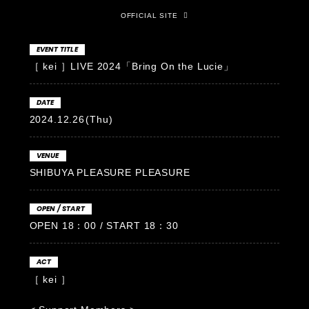
OFFICIAL SITE
EVENT TITLE
［ kei ］LIVE 2024「Bring On the Lucie」
DATE
2024.12.26
(Thu)
VENUE
SHIBUYA PLEASURE PLEASURE
OPEN / START
OPEN 18：00 / START 18：30
ACT
［ kei ］