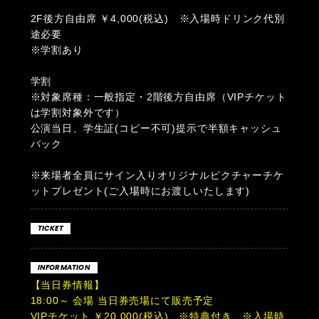
2F後方自由席 ￥4,000(税込) ※入場時ドリンク代別
途必要
※学割あり
学割
※対象席種：一般指定・2階後方自由席（VIPチケット
は学割対象外です）
公演当日、学生証(コピー不可)提示で半額キャッシュ
バック
※来場者全員にサイン入りオリジナルピクチャーチケ
ットプレゼント(ご入場時にお渡しいたします)
TICKET
INFORMATION
【当日券情報】
18:00～ 会場 当日券売場にて販売予定
VIPチケット ￥20,000(税込) ※特典付き ※入場時