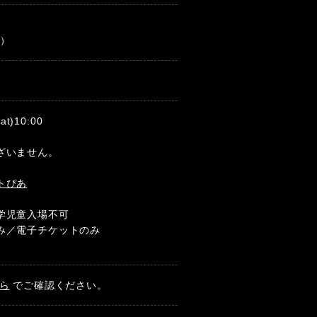
）
込）
t)10:00
ざいません。
トぴあ
学児童入場不可
み／電子チケットのみ
ら
でご確認ください。