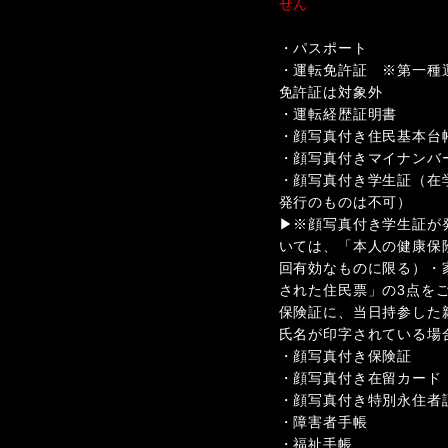
せん
・パスポート
・運転免許証 ※第一種
免許証は対象外
・運転経歴証明書
・顔写真付き住民基本台
・顔写真付きマイナンバ
・顔写真付き学生証（在
発行のものは不可）
▶※顔写真付き学生証が
いては、「本人の健康保
回有効なものに限る）・
された住民票」の3点を
保険証に、当日持参した
氏名が印字されている場
・顔写真付き保険証
・顔写真付き在留カード
・顔写真付き特別永住者
・障害者手帳
・福祉手帳