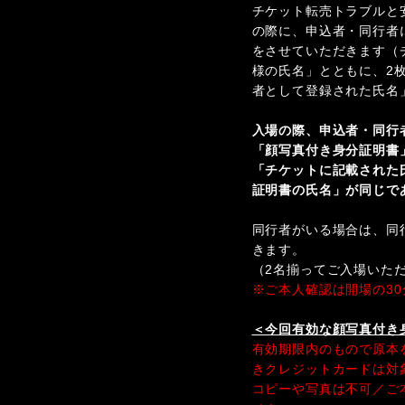
チケット転売トラブルと
の際に、申込者・同行者
をさせていただきます（
様の氏名」とともに、2
者として登録された氏名
入場の際、申込者・同行
「顔写真付き身分証明書
「チケットに記載された
証明書の氏名」が同じで
同行者がいる場合は、同
きます。
（2名揃ってご入場いた
※ご本人確認は開場の3
＜今回有効な顔写真付き
有効期限内のもので原本
きクレジットカードは対
コピーや写真は不可／ご