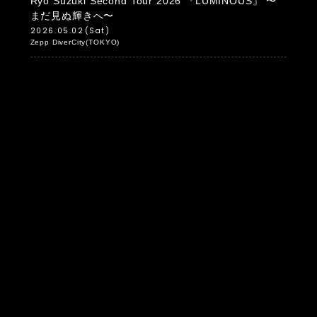
Ryo Suzuki Second Tour 2026 『LUMINOUS』 〜
まだ見ぬ輝きへ〜
2026.05.02
(Sat)
Zepp DiverCity(TOKYO)
2026.06.28
(Sun)
2026.08.09
(Sun)
2026.08.09
(Sun)
2026.08.10
(Mon)