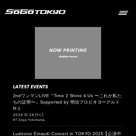
LATEST EVENTS
2ndワンマンLIVE『Time 2 Shine 4 Us 〜これが私た
ちの証明〜』Supported by 明治プロビオヨーグルト
R-1
2024.01.26
(Fri)
KT Zepp Yokohama
Ludovico Einaudi Concert in TOKYO 2025【公演中